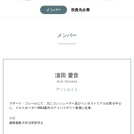
メンバー
投資先企業
メンバー
濵田 愛音
Aine Hamada
アソシエイト
ラザード・フレールにて、主にコンシューマー及びインダストリアル企業を中心
に、クロスボーダーM&A案件のアドバイザリー業務に従事。
学歴
慶應義塾大学法学部学士